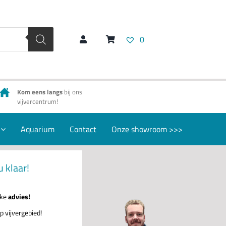
0
Kom eens langs
bij ons
vijvercentrum!
Aquarium
Contact
Onze showroom >>>
u klaar!
jke
advies!
p vijvergebied!