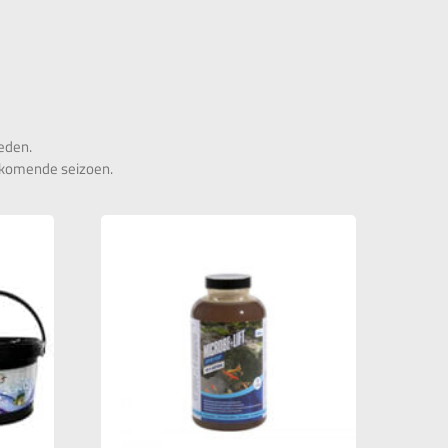
heden.
t komende seizoen.