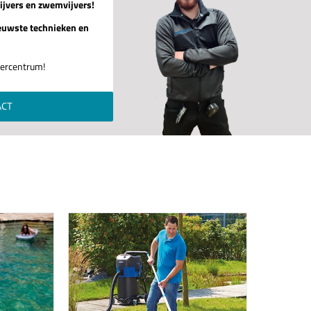
ijvers en zwemvijvers!
euwste technieken en
jvercentrum!
ACT