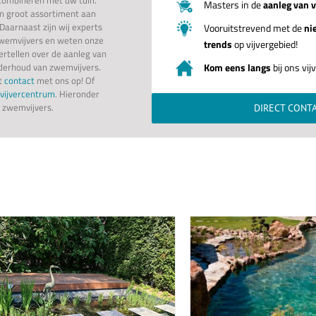
Masters in de
aanleg van v
en groot assortiment aan
Daarnaast zijn wij experts
Vooruitstrevend met de
ni
zwemvijvers en weten onze
trends
op vijvergebied!
vertellen over de aanleg van
derhoud van zwemvijvers.
Kom eens langs
bij ons vi
st
contact
met ons op! Of
 vijvercentrum
. Hieronder
r zwemvijvers.
DIRECT CONT