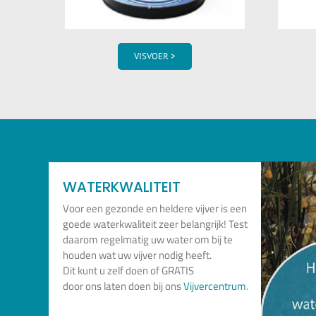
VISVOER >
WATERKWALITEIT
Voor een gezonde en heldere vijver is een
goede waterkwaliteit zeer belangrijk! Test
daarom regelmatig uw water om bij te
houden wat uw vijver nodig heeft.
Dit kunt u zelf doen of GRATIS
door ons laten doen bij ons
Vijvercentrum
.