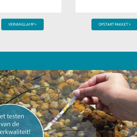
VERVANGLAMP >
OPSTART PAKKET >