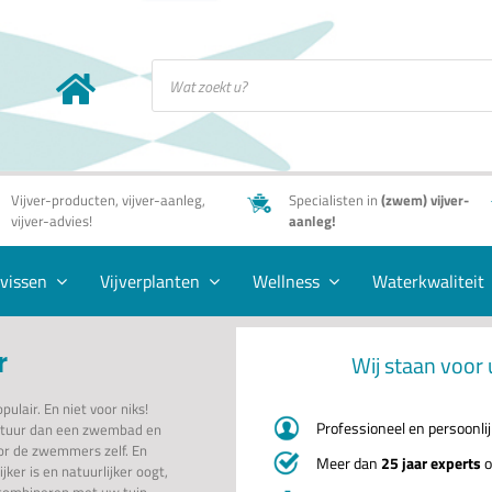
Producten
zoeken
Vijver-producten, vijver-aanleg,
Specialisten in
(zwem) vijver-
vijver-advies!
aanleg!
rvissen
Vijverplanten
Wellness
Waterkwaliteit
r
Wij staan voor 
pulair. En niet voor niks!
Professioneel en persoonli
natuur dan een zwembad en
or de zwemmers zelf. En
Meer dan
25 jaar experts
o
jker is en natuurlijker oogt,
 combineren met uw tuin.