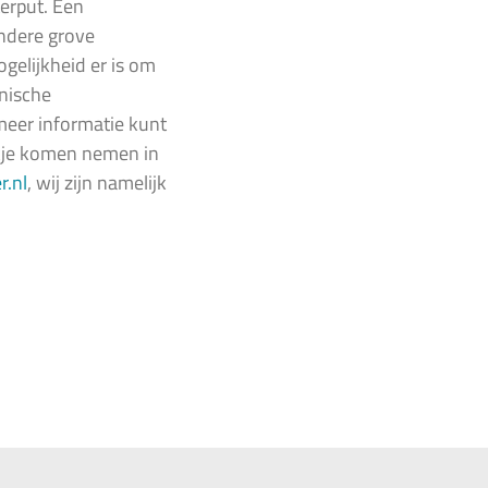
terput. Een
ndere grove
ogelijkheid er is om
anische
 meer informatie kunt
ijkje komen nemen in
.nl
, wij zijn namelijk