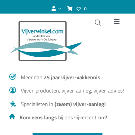
Ga
0
naar
inhoud
Toggle
Navigat
Vijver
Zwemvijver
Meer dan
25 jaar vijver-vakkennis
!
Koivijver
Vijver-producten, vijver-aanleg, vijver-advies!
Vijvervissen
Specialisten in
(zwem) vijver-aanleg!
Kom eens langs
bij ons vijvercentrum!
Vijverplanten