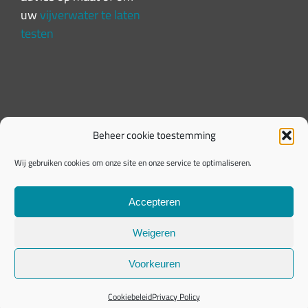
uw
vijverwater te laten
testen
Beheer cookie toestemming
Wij gebruiken cookies om onze site en onze service te optimaliseren.
Accepteren
Weigeren
Privacy Policy
|
Algemene voorwaarden |
Copyright
Voorkeuren
2026
Cookiebeleid
Privacy Policy