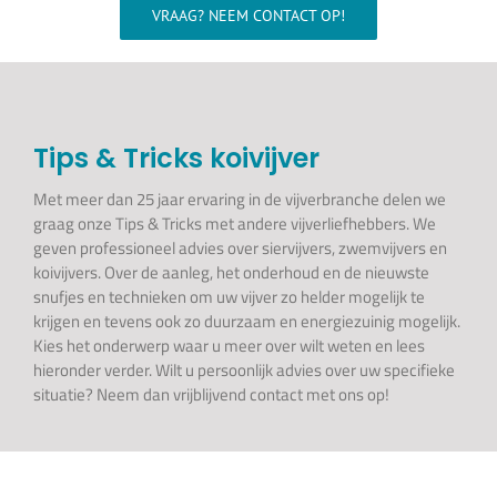
Wellness
VRAAG? NEEM CONTACT OP!
Waterkwaliteit
Tips & Tricks koivijver
Aquarium
Met meer dan 25 jaar ervaring in de vijverbranche delen we
graag onze Tips & Tricks met andere vijverliefhebbers. We
Contact
geven professioneel advies over siervijvers, zwemvijvers en
koivijvers. Over de aanleg, het onderhoud en de nieuwste
snufjes en technieken om uw vijver zo helder mogelijk te
Onze showroom >>>
krijgen en tevens ook zo duurzaam en energiezuinig mogelijk.
Kies het onderwerp waar u meer over wilt weten en lees
hieronder verder. Wilt u persoonlijk advies over uw specifieke
situatie? Neem dan vrijblijvend contact met ons op!