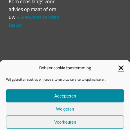
Kom eens langs voor
advies op maat of om
uw
vijverwater te laten
testen
Beheer cookie toestemming
Wij gebruiken cookies om onze site en onze service te optimaliseren.
Accepteren
Weigeren
Privacy Policy
|
Algemene voorwaarden |
Copyright
Voorkeuren
2026