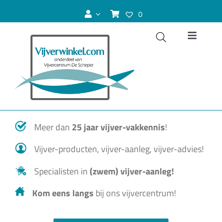
Ga
0
naar
inhoud
Toggle
Navigat
Vijver
Zwemvijver
Meer dan
25 jaar vijver-vakkennis
!
Koivijver
Vijver-producten, vijver-aanleg, vijver-advies!
Vijvervissen
Specialisten in
(zwem) vijver-aanleg!
Kom eens langs
bij ons vijvercentrum!
Vijverplanten