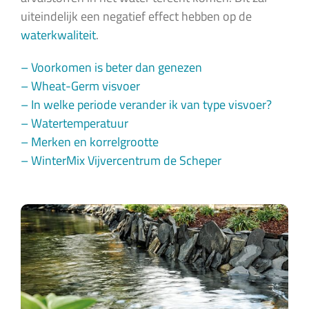
uiteindelijk een negatief effect hebben op de
waterkwaliteit
.
– Voorkomen is beter dan genezen
– Wheat-Germ visvoer
– In welke periode verander ik van type visvoer?
– Watertemperatuur
– Merken en korrelgrootte
– WinterMix Vijvercentrum de Scheper