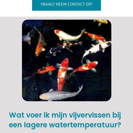
Wellness
VRAAG? NEEM CONTACT OP!
Waterkwaliteit
Aquarium
Contact
Onze showroom >>>
Wat voer ik mijn vijvervissen bij
een lagere watertemperatuur?