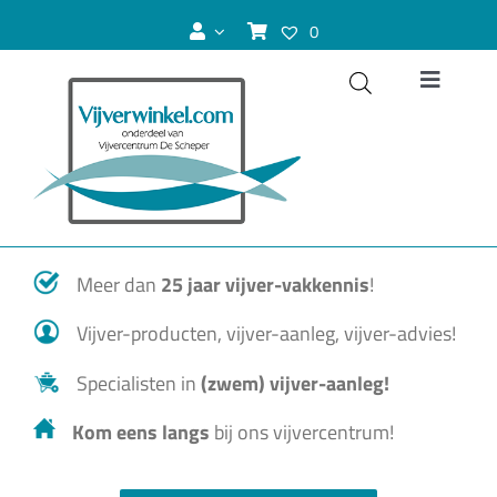
Ga
0
naar
inhoud
Toggle
Navigat
Vijver
Zwemvijver
Meer dan
25 jaar vijver-vakkennis
!
Koivijver
Vijver-producten, vijver-aanleg, vijver-advies!
Vijvervissen
Specialisten in
(zwem) vijver-aanleg!
Kom eens langs
bij ons vijvercentrum!
Vijverplanten