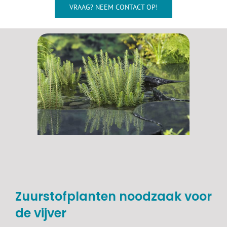
Wellness
VRAAG? NEEM CONTACT OP!
Waterkwaliteit
Aquarium
Contact
Onze showroom >>>
Zuurstofplanten noodzaak voor
de vijver