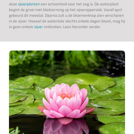
deze
vijverplanten
een schoonheid voor het oog is. De waterplant
begint de groei met bladvorming op het vijveroppervlak. Vanaf april
gebeurd dit meestal. Daarna zult u de bloemenknop zien verschijnen
in de vijver. Hoewel de waterlelie slechts enkele dagen bloeit, mag hij
in geen enkele
vijver
ontbreken. Lees hieronder verder.