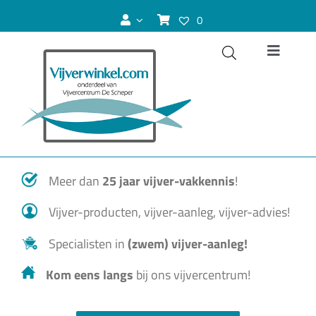
Ga
0
naar
inhoud
Toggle
Navigat
Vijver
Zwemvijver
Meer dan
25 jaar vijver-vakkennis
!
Koivijver
Vijver-producten, vijver-aanleg, vijver-advies!
Vijvervissen
Specialisten in
(zwem) vijver-aanleg!
Kom eens langs
bij ons vijvercentrum!
Vijverplanten