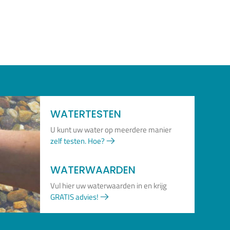
WATERTESTEN
U kunt uw water op meerdere manier
zelf testen. Hoe?
WATERWAARDEN
Vul hier uw waterwaarden in en krijg
GRATIS advies!