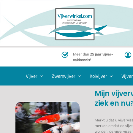
Ga
naar
inhoud
Meer dan
25 jaar vijver-
vakkennis
!
Vijver
Zwemvijver
Koivijver
Vijve
Mijn vijver
ziek en nu
Merkt u dat u vijverviss
merken omdat de vijve
worden, de vijverviss