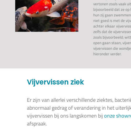
vertonen zoals vaak ui
bijvoorbeeld dat ze op 
hun zij gaan zwemmen.
niet goed is met de vijv
achter elkaar vijvervis
zelfs dat de vijvervisse
zoals bijvoorbeeld; wit
open gaan staan, vijve
vijvervissen die wondje
hieronder verder.
Vijvervissen ziek
Er zijn van allerlei verschillende ziektes, bacte
abnormaal gedrag of verandering in het uiterlij
vijvervissen bij ons langskomen bij
onze show
afspraak.