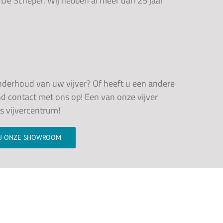
 De Scheper. Wij hebben al meer dan 25 jaar
onderhoud van uw vijver? Of heeft u een andere
nd contact met ons op! Een van onze vijver
ns vijvercentrum!
IJ ONZE SHOWROOM