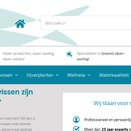
Producten
zoeken
Vijver-producten, vijver-aanleg,
Specialisten in
(zwem) vijver-
vijver-advies!
aanleg!
rvissen
Vijverplanten
Wellness
Waterkwaliteit
vissen zijn
?
Wij staan voor 
en ziek zijn? Dit kan u
Professioneel en persoonli
rvissen snel slomer
Meer dan
25 jaar experts
o
en abnormaal gedrag