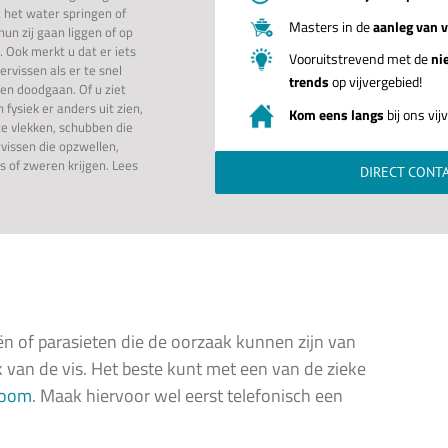
t het water springen of
Masters in de
aanleg van v
hun zij gaan liggen of op
 Ook merkt u dat er iets
Vooruitstrevend met de
ni
ervissen als er te snel
trends
op vijvergebied!
sen doodgaan. Of u ziet
n fysiek er anders uit zien,
Kom eens langs
bij ons vi
te vlekken, schubben die
rvissen die opzwellen,
s of zweren krijgen. Lees
DIRECT CONT
riën of parasieten die de oorzaak kunnen zijn van
k van de vis. Het beste kunt met een van de zieke
room
. Maak hiervoor wel eerst telefonisch een