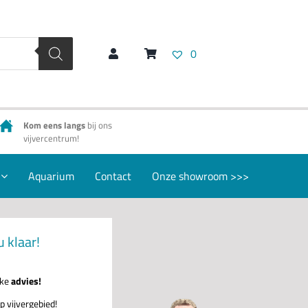
0
Kom eens langs
bij ons
vijvercentrum!
Aquarium
Contact
Onze showroom >>>
u klaar!
jke
advies!
p vijvergebied!