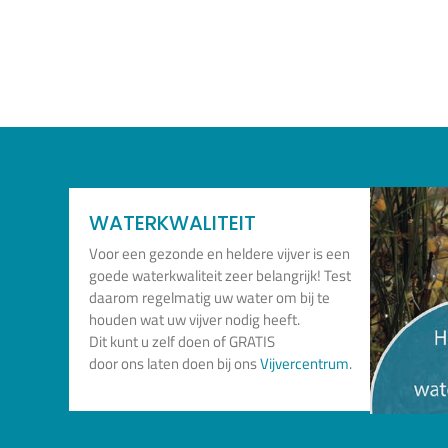
WATERKWALITEIT
Voor een gezonde en heldere vijver is een
goede waterkwaliteit zeer belangrijk! Test
daarom regelmatig uw water om bij te
houden wat uw vijver nodig heeft.
Dit kunt u zelf doen of GRATIS
door ons laten doen bij ons
Vijvercentrum
.