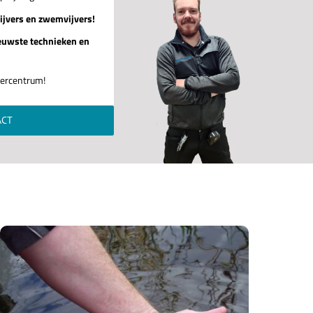
ijvers en zwemvijvers!
euwste technieken en
jvercentrum!
ACT