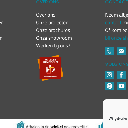
OVER ONS
CONTAC
Over ons
Neem altijd
en
Onze projecten
contact
me
n
Onze brochures
Of kom ee
en
Onze showroom
bij onze 
Werken bij ons?
VOLG ON
Wij gebruiken