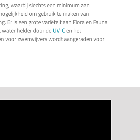
aring, waarbij slechts een minimum aan
 mogelijkheid om gebruik te maken van
ng. Er is een grote variëteit aan Flora en Fauna
et water helder door de
UV-C
en het
teriën voor zwemvijvers wordt aangeraden voor