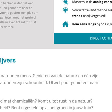
Masters in de
aanleg van v
n hebben is dat het een
in! Een genot om naar te
Vooruitstrevend met de
ni
 voor je gasten, een plek om
trends
op vijvergebied!
genieten met het gezin of
lléén even totaal tot rust
Kom eens langs
bij ons vi
er verder.
DIRECT CONT
jvers
 natuur en mens. Genieten van de natuur en één zijn
natuur en zijn schoonheid. Ofwel puur genieten maar
 met chemicaliën? Komt u tot rust in de natuur?
eid? Bent u gesteld op al het groen in jouw tuin?