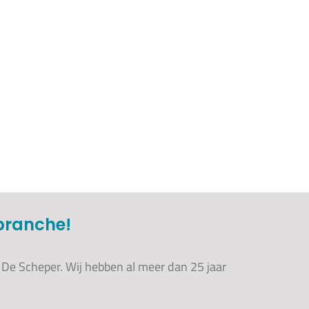
rbranche!
 De Scheper. Wij hebben al meer dan 25 jaar