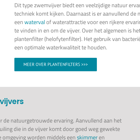
Dit type zwemvijver biedt een veelzijdige natuur erv
techniek komt kijken. Daarnaast is er aanvullend de
een
waterval
of waterattractie voor een rijkere ervari
te vinden in en om de vijver. Over het algemeen is h
plantenfilter (helofytenfilter). Het gebruik van bac
een optimale waterkwaliteit te houden.
MEER OVER PLANTENFILTERS >>>
vijvers
r de natuurgetrouwde ervaring. Aanvullend aan het
vuiling die in de vijver komt door goed weg gewekte
 de omgeving worden middels een
skimmer
en