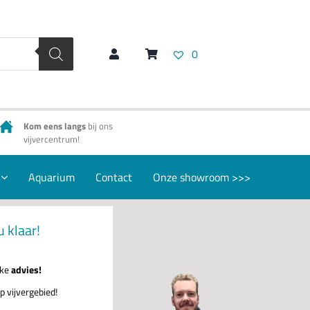
0
Kom eens langs
bij ons
vijvercentrum!
Aquarium
Contact
Onze showroom >>>
u klaar!
jke
advies!
p vijvergebied!