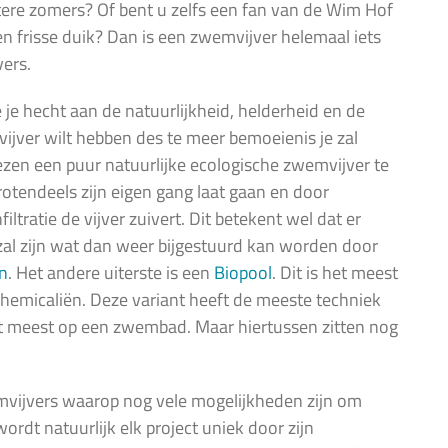
tere zomers? Of bent u zelfs een fan van de Wim Hof
n frisse duik? Dan is een zwemvijver helemaal iets
vers.
 je hecht aan de natuurlijkheid, helderheid en de
 vijver wilt hebben des te meer bemoeienis je zal
iezen een puur natuurlijke ecologische zwemvijver te
otendeels zijn eigen gang laat gaan en door
tratie de vijver zuivert. Dit betekent wel dat er
 zal zijn wat dan weer bijgestuurd kan worden door
ën
. Het andere uiterste is een
Biopool
. Dit is het meest
emicaliën. Deze variant heeft de meeste techniek
m het meest op een zwembad. Maar hiertussen zitten nog
mvijvers waarop nog vele mogelijkheden zijn om
rdt natuurlijk elk project uniek door zijn