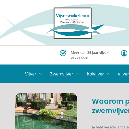
Ga
naar
inhoud
Meer dan
25 jaar vijver-
vakkennis
!
Vijver
Zwemvijver
Koivijver
Vijve
Waarom p
zwemvijver 
Je hebt verschillende 