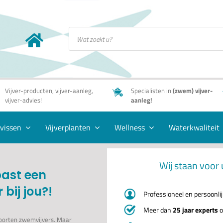
Producten
zoeken
Vijver-producten, vijver-aanleg,
Specialisten in
(zwem) vijver-
vijver-advies!
aanleg!
rvissen
Vijverplanten
Wellness
Waterkwaliteit
Wij staan voor 
ast een
bij jou?!
Professioneel en persoonli
Meer dan
25 jaar experts
o
soorten zwemvijvers. Maar