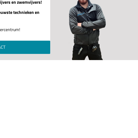
ijvers en zwemvijvers!
euwste technieken en
jvercentrum!
ACT