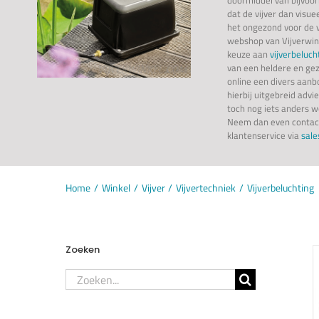
dat de vijver dan visue
het ongezond voor de v
webshop van Vijverwin
keuze aan
vijverbeluch
van een heldere en ge
online een divers aan
hierbij uitgebreid advi
toch nog iets anders w
Neem dan even contac
klantenservice via
sale
Home
Winkel
Vijver
Vijvertechniek
Vijverbeluchting
Zoeken
Zoeken
naar: