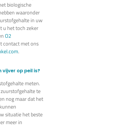
het biologische
n hebben waaronder
uurstofgehalte in uw
 u het toch zeker
een
O2
t contact met ons
nkel.com
.
vijver op peil is?
stofgehalte meten.
 zuurstofgehalte te
een nog maar dat het
r kunnen
w situatie het beste
ver meer in