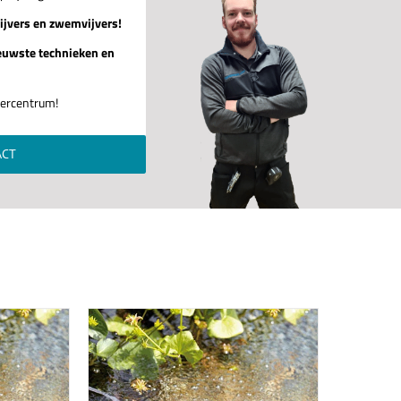
ijvers en zwemvijvers!
euwste technieken en
jvercentrum!
ACT