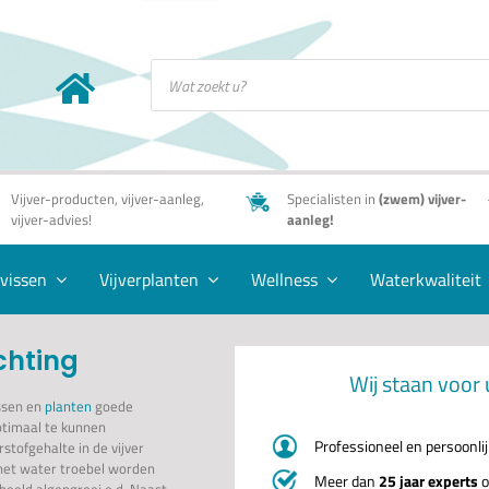
Producten
zoeken
Vijver-producten, vijver-aanleg,
Specialisten in
(zwem) vijver-
vijver-advies!
aanleg!
rvissen
Vijverplanten
Wellness
Waterkwaliteit
chting
Wij staan voor 
issen en
planten
goede
ptimaal te kunnen
Professioneel en persoonli
rstofgehalte in de vijver
 het water troebel worden
Meer dan
25 jaar experts
o
beeld algengroei e.d. Naast