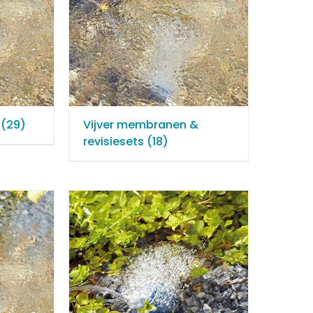
r
(29)
Vijver membranen &
revisiesets
(18)