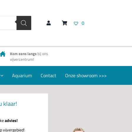
0
Kom eens langs
bij ons
vijvercentrum!
Aquarium
Contact
Onze showroom >>>
u klaar!
jke
advies!
p vijvergebied!