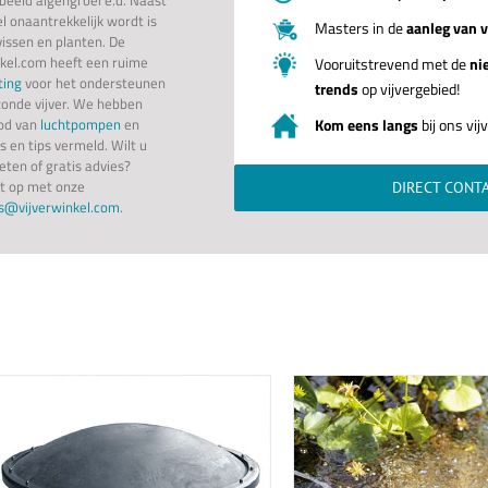
el onaantrekkelijk wordt is
Masters in de
aanleg van v
issen en planten. De
kel.com heeft een ruime
Vooruitstrevend met de
ni
ting
voor het ondersteunen
trends
op vijvergebied!
zonde vijver. We hebben
bod van
luchtpompen
en
Kom eens langs
bij ons vi
es en tips vermeld. Wilt u
eten of gratis advies?
t op met onze
DIRECT CONT
s@vijverwinkel.com
.