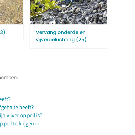
3)
Vervang onderdelen
vijverbeluchting
(25)
tpompen:
eeft?
fgehalte heeft?
 vijver op peil is?
peil te krijgen in