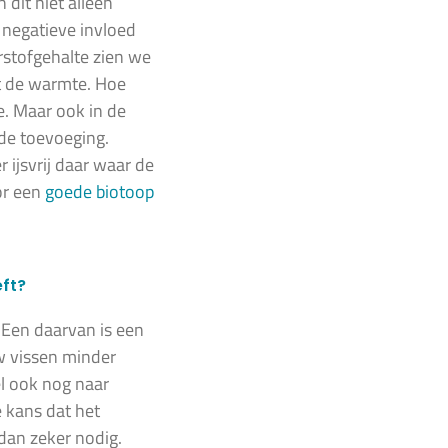
 dit niet alleen
 negatieve invloed
rstofgehalte zien we
t de warmte. Hoe
e. Maar ook in de
ede toevoeging.
r ijsvrij daar waar de
or een
goede biotoop
eft?
 Een daarvan is een
w vissen minder
l ook nog naar
e kans dat het
dan zeker nodig.