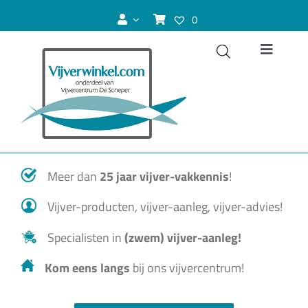
Ga
0
naar
inhoud
Toggle
Navigat
Vijver
Zwemvijver
Meer dan
25 jaar vijver-vakkennis
!
Koivijver
Vijver-producten, vijver-aanleg, vijver-advies!
Vijvervissen
Specialisten in
(zwem) vijver-aanleg!
Kom eens langs
bij ons vijvercentrum!
Vijverplanten