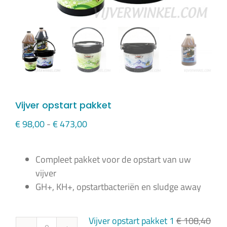
Vijver opstart pakket
Prijsklasse:
€
98,00
-
€
473,00
€ 98,00
tot
Compleet pakket voor de opstart van uw
€ 473,00
vijver
GH+, KH+, opstartbacteriën en sludge away
Vijver opstart pakket 1
€
108,40