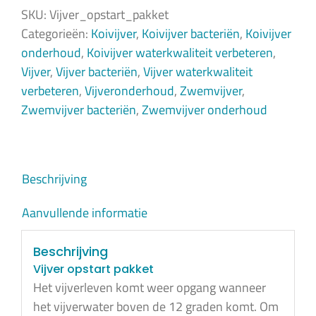
120
SKU:
Vijver_opstart_pakket
m3
Categorieën:
Koivijver
,
Koivijver bacteriën
,
Koivijver
aantal
onderhoud
,
Koivijver waterkwaliteit verbeteren
,
Vijver
,
Vijver bacteriën
,
Vijver waterkwaliteit
verbeteren
,
Vijveronderhoud
,
Zwemvijver
,
Zwemvijver bacteriën
,
Zwemvijver onderhoud
Beschrijving
Aanvullende informatie
Beschrijving
Vijver opstart pakket
Het vijverleven komt weer opgang wanneer
het vijverwater boven de 12 graden komt. Om