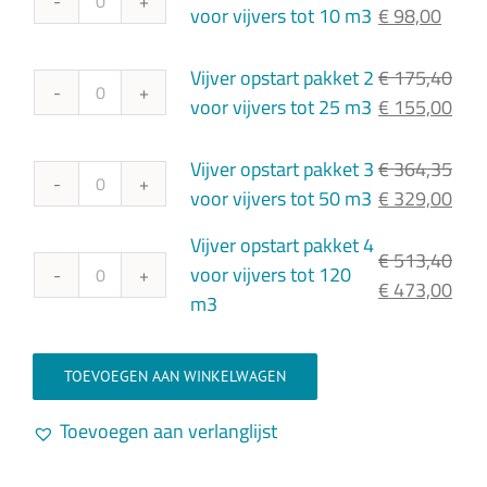
Vijver
Oorspronkeli
Huidi
voor vijvers tot 10 m3
€
98,00
opstart
prijs
prijs
pakket
was:
is:
Vijver opstart pakket 2
€
175,40
1
€ 108,40.
€ 98,
Vijver
Oorspronkeli
Hui
voor vijvers tot 25 m3
€
155,00
voor
opstart
prijs
prijs
vijvers
pakket
was:
is:
Vijver opstart pakket 3
€
364,35
tot
2
€ 175,40.
€ 15
Vijver
Oorspronkeli
Hui
voor vijvers tot 50 m3
€
329,00
10
voor
opstart
prijs
prijs
Vijver opstart pakket 4
m3
vijvers
pakket
was:
is:
€
513,40
voor vijvers tot 120
aantal
tot
3
€ 364,35.
€ 32
Vijver
Oorspronkeli
Hui
€
473,00
m3
25
voor
opstart
prijs
prijs
m3
vijvers
pakket
was:
is:
aantal
tot
4
€ 513,40.
€ 47
TOEVOEGEN AAN WINKELWAGEN
50
voor
Toevoegen aan verlanglijst
m3
vijvers
aantal
tot