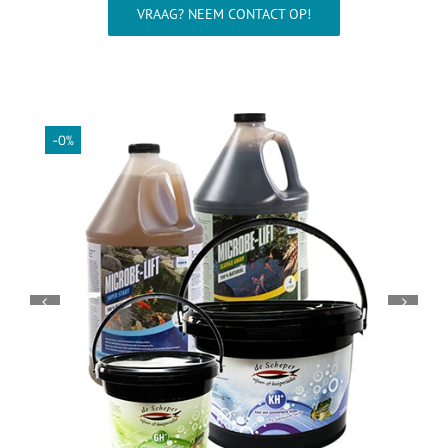
Wellness
VRAAG? NEEM CONTACT OP!
Waterkwaliteit
Aquarium
-0%
Contact
Onze showroom >>>