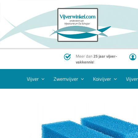
Ga
naar
inhoud
Meer dan
25 jaar vijver-
vakkennis
!
Vijver
Zwemvijver
Koivijver
Vijve