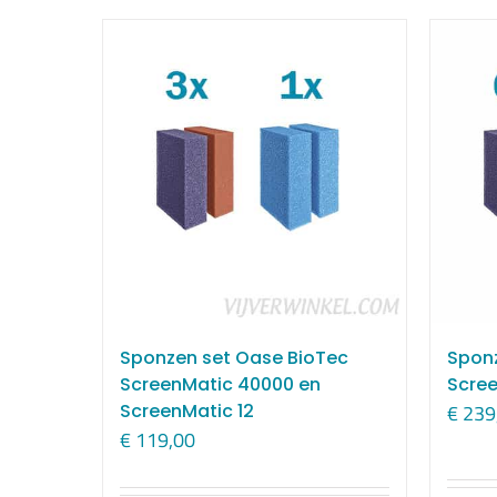
Sponzen set Oase BioTec
Sponz
ScreenMatic 40000 en
Scre
ScreenMatic 12
€
239
€
119,00