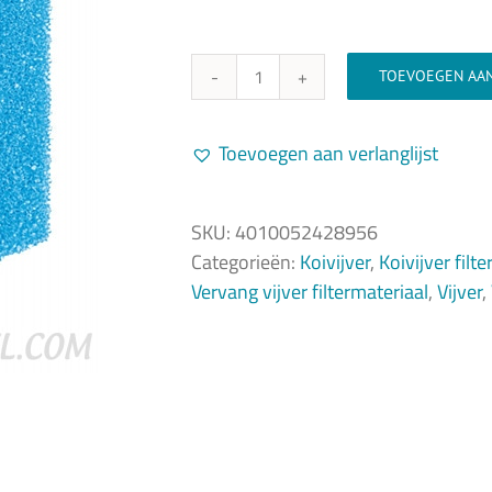
TOEVOEGEN AA
24./34.
Oase
vervangmousses
Toevoegen aan verlanglijst
BioTec
12
SKU:
4010052428956
-
Categorieën:
Koivijver
,
Koivijver filt
40000
Vervang vijver filtermateriaal
,
Vijver
,
-
90000
-
kleur
blauw
aantal