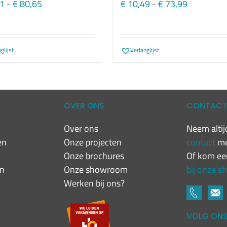
Prijsklasse:
Prijsklasse
1
-
€
80,65
€
10,49
-
€
73,99
€ 23,11
€ 10,49
tot
tot
€ 80,65
€ 73,99
glijst
Verlanglijst
OVER ONS
CONTAC
Over ons
Neem altijd
en
Onze projecten
contact
me
n
Onze brochures
Of kom ee
en
Onze showroom
bij onze 
Werken bij ons?
VOLG ON