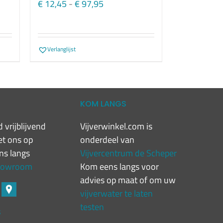
:
Prijsklasse:
€
12,45
-
€
97,95
€ 12,45
tot
€ 97,95
Verlanglijst
T
KOM LANGS
 vrijblijvend
Vijverwinkel.com is
t ons op
onderdeel van
ns langs
Vijvercentrum de Scheper
showroom
Kom eens langs voor
advies op maat of om uw
vijverwater te laten
testen
S