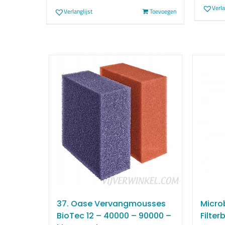
Verla
Verlanglijst
Toevoegen
37. Oase Vervangmousses
Microb
BioTec 12 – 40000 – 90000 –
Filter