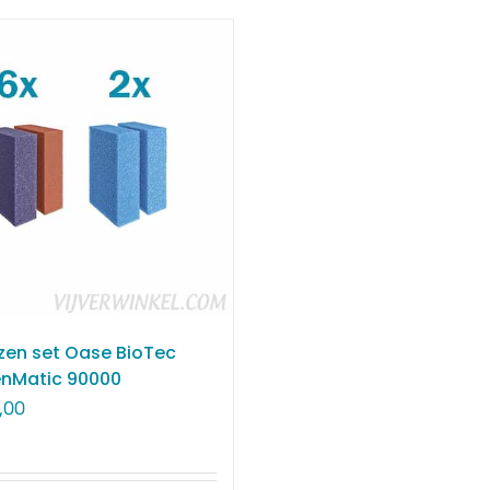
en set Oase BioTec
enMatic 90000
,00