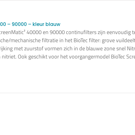
0 – 90000 – kleur blauw
creenMatic² 40000 en 90000 continufilters zijn eenvoudig t
sche/mechanische filtratie in het BioTec filter: grove vuild
rijking met zuurstof vormen zich in de blauwe zone snel N
in nitriet. Ook geschikt voor het voorgangermodel BioTec Sc