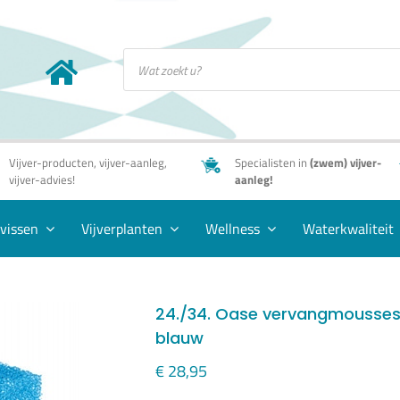
Producten
zoeken
Vijver-producten, vijver-aanleg,
Specialisten in
(zwem) vijver-
vijver-advies!
aanleg!
rvissen
Vijverplanten
Wellness
Waterkwaliteit
24./34. Oase vervangmousses 
blauw
€
28,95