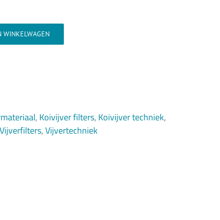
N WINKELWAGEN
ermateriaal
,
Koivijver filters
,
Koivijver techniek
,
Vijverfilters
,
Vijvertechniek