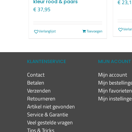
kleur rood & paars
€
23,1
€
37,95
Verlan
Verlanglijst
Toevoegen
KLANTENSERVICE
MIJN ACOUNT
Contact
Mijn account
Betalen
Mijn bestelling
Verzenden
Mijn favoriete
Retourneren
Mijn instelling
Artikel niet gevonden
Service & Garantie
Veel gestelde vragen
Tips & Tricks