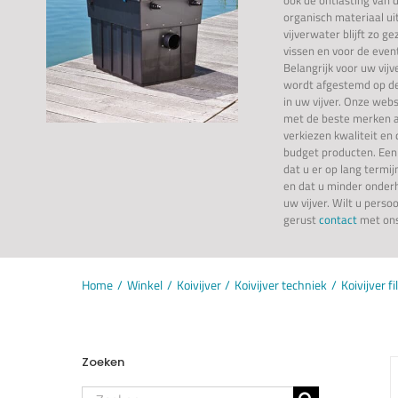
organisch materiaal ui
vijverwater blijft zo g
vissen en voor de eve
Belangrijk voor uw vijve
wordt afgestemd op de
in uw vijver. Onze web
met de beste merken aa
verkiezen kwaliteit e
budget producten. Een 
dat u er op lang termij
en dat u minder onder
uw vijver. Wilt u perso
gerust
contact
met ons
Home
Winkel
Koivijver
Koivijver techniek
Koivijver fi
Zoeken
Zoeken