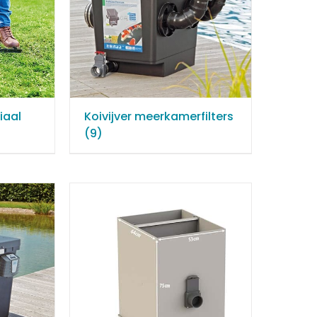
iaal
Koivijver meerkamerfilters
(9)