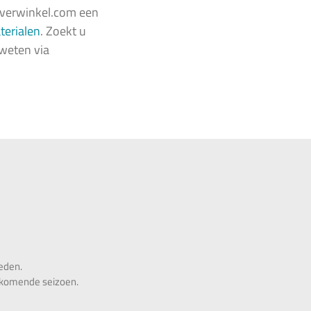
Vijverwinkel.com een
terialen
. Zoekt u
 weten via
heden.
t komende seizoen.