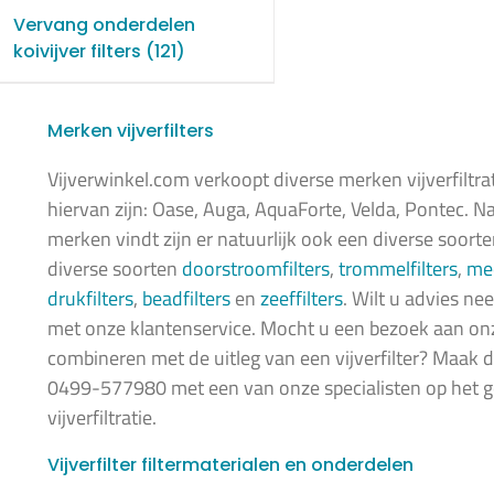
Vervang onderdelen
koivijver filters
(121)
Merken vijverfilters
Vijverwinkel.com verkoopt diverse merken vijverfiltra
hiervan zijn: Oase, Auga, AquaForte, Velda, Pontec. N
merken vindt zijn er natuurlijk ook een diverse soorten 
diverse soorten
doorstroomfilters
,
trommelfilters
,
mee
drukfilters
,
beadfilters
en
zeeffilters
. Wilt u advies n
met onze klantenservice. Mocht u een bezoek aan o
combineren met de uitleg van een vijverfilter? Maak 
0499-577980 met een van onze specialisten op het g
vijverfiltratie.
Vijverfilter filtermaterialen en onderdelen