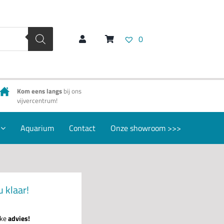
0
Kom eens langs
bij ons
vijvercentrum!
Aquarium
Contact
Onze showroom >>>
u klaar!
jke
advies!