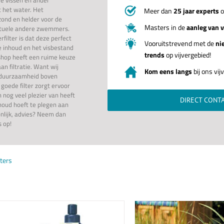
t het water. Het
Meer dan
25 jaar experts
o
ezond en helder voor de
Masters in de
aanleg van v
ntuele andere zwemmers.
rfilter is dat deze perfect
Vooruitstrevend met de
ni
 inhoud en het visbestand
trends
op vijvergebied!
shop heeft een ruime keuze
n filtratie. Want wij
Kom eens langs
bij ons vi
n duurzaamheid boven
goede filter zorgt ervoor
n nog veel plezier van heeft
DIRECT CONT
houd hoeft te plegen aan
onlijk, advies? Neem dan
 op!
lters