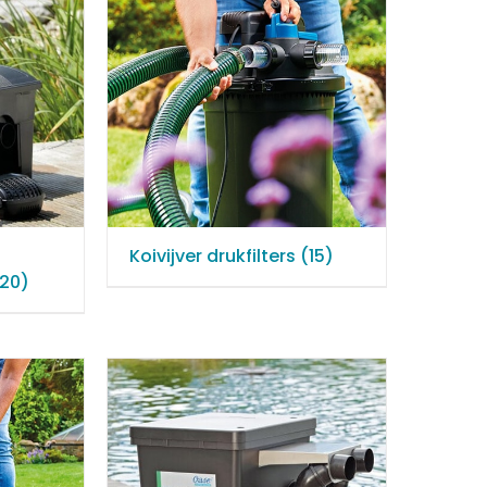
Koivijver drukfilters
(15)
20)