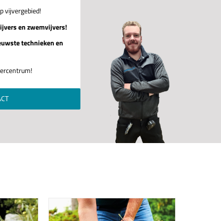
p vijvergebied!
ijvers en zwemvijvers!
euwste technieken en
jvercentrum!
ACT