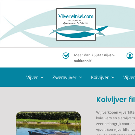
Ga
naar
inhoud
Meer dan
25 jaar vijver-
vakkennis
!
Vijver
Zwemvijver
Koivijver
Vijve
Koivijver fi
Wij verkopen vijverfilt
koivijvers en siervijvers
zeer belangrijk voor e
vijver. Een vijverfilter 
ook de ontlasting van 