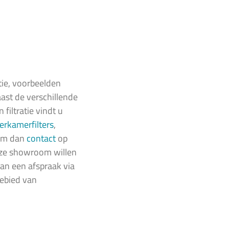
tie, voorbeelden
aast de verschillende
filtratie vindt u
rkamerfilters
,
eem dan
contact
op
nze showroom willen
dan een afspraak via
ebied van