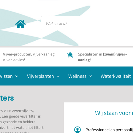
Producten
zoeken
Vijver-producten, vijver-aanleg,
Specialisten in
(zwem) vijver-
vijver-advies!
aanleg!
rvissen
Vijverplanten
Wellness
Waterkwaliteit
lters
ers voor zwemvijvers,
Wij staan voor 
. Een goede vijverfilter is
en gezonde en heldere
zuivert het water, het filtert
Professioneel en persoonli
de vissen en ander