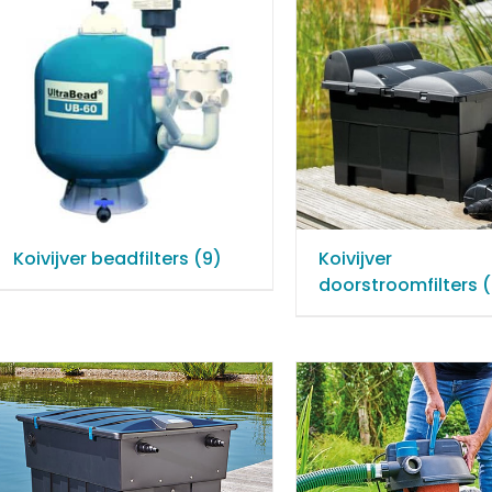
Koivijver beadfilters
(9)
Koivijver
doorstroomfilters
(