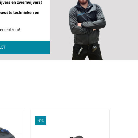
ijvers en zwemvijvers!
euwste technieken en
jvercentrum!
ACT
-0%