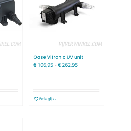
Oase Vitronic UV unit
rijsklasse:
Prijsklasse:
€
106,95
-
€
262,95
 524,95
€ 106,95
ot
tot
 794,95
€ 262,95
Verlanglijst