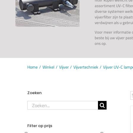
assortiment UV-C filter
diverse systemen welk
vijverfilter zijn te plaa
verdwijnen als u gebru
Voor meer informatie o
beste bij uw vijver pa
ons op.
Home
Winkel
Vijver
Vijvertechniek
Vijver UV-C lam
Zoeken
Zoeken
naar:
Filter op prijs