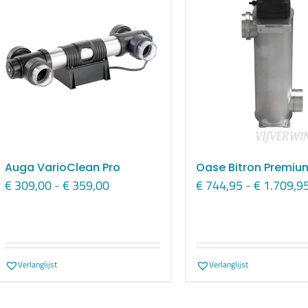
Auga VarioClean Pro
Oase Bitron Premiu
Prijsklasse:
€
309,00
-
€
359,00
€
744,95
-
€
1.709,9
€ 309,00
tot
€ 359,00
Verlanglijst
Verlanglijst