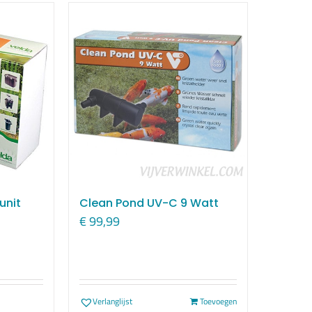
unit
Clean Pond UV-C 9 Watt
rijsklasse:
€
99,99
 119,99
ot
 199,99
Verlanglijst
Toevoegen