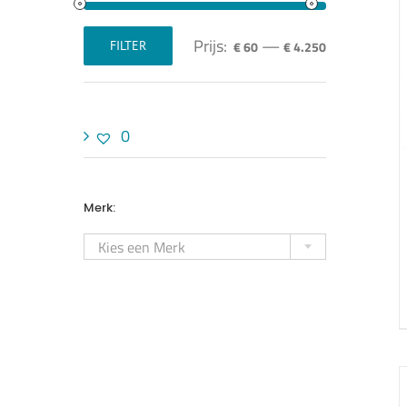
Prijs:
—
€ 60
€ 4.250
FILTER
Min.
Max.
prijs
prijs
0
Merk:

Kies een Merk