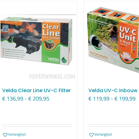
Velda Clear Line UV-C Filter
Velda UV-C inbouw 
Prijsklasse:
P
€
136,99
-
€
209,95
€
119,99
-
€
199,99
€ 136,99
€
tot
t
€ 209,95
€
Verlanglijst
Verlanglijst