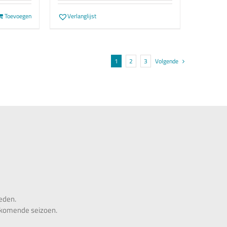
Toevoegen
Verlanglijst
1
2
3
Volgende
heden.
t komende seizoen.