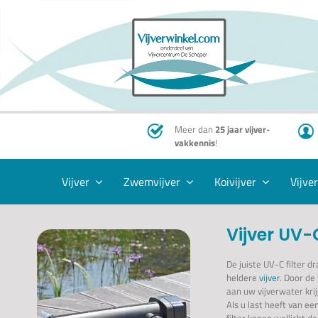
Ga
naar
inhoud
Meer dan
25 jaar vijver-
vakkennis
!
Vijver
Zwemvijver
Koivijver
Vijve
Vijver UV-C
De juiste UV-C filter d
heldere
vijver
. Door de
aan uw vijverwater kri
Als u last heeft van ee
filter kopen wellicht de