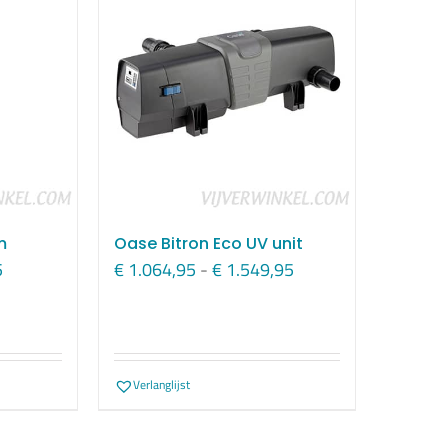
m
Oase Bitron Eco UV unit
Prijsklasse:
Prijsklasse:
5
€
1.064,95
-
€
1.549,95
€ 744,95
€ 1.064,95
tot
tot
€ 1.709,95
€ 1.549,95
Verlanglijst