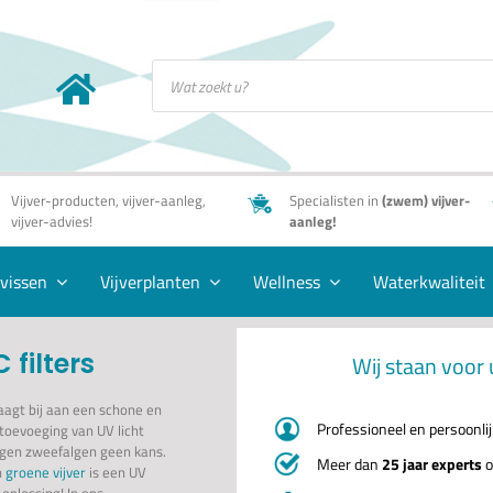
Producten
zoeken
Vijver-producten, vijver-aanleg,
Specialisten in
(zwem) vijver-
vijver-advies!
aanleg!
rvissen
Vijverplanten
Wellness
Waterkwaliteit
 filters
Wij staan voor 
raagt bij aan een schone en
Professioneel en persoonli
 toevoeging van UV licht
jgen zweefalgen geen kans.
Meer dan
25 jaar experts
o
n
groene vijver
is een UV
 oplossing! In ons