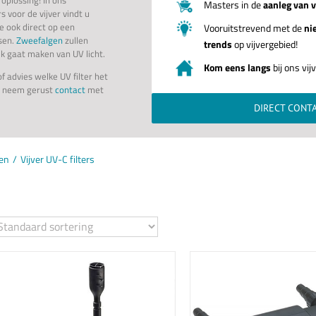
Masters in de
aanleg van v
s voor de vijver vindt u
e ook direct op een
Vooruitstrevend met de
ni
tsen.
Zweefalgen
zullen
trends
op vijvergebied!
ik gaat maken van UV licht.
Kom eens langs
bij ons vi
f advies welke UV filter het
st neem gerust
contact
met
DIRECT CONT
pen
Vijver UV-C filters