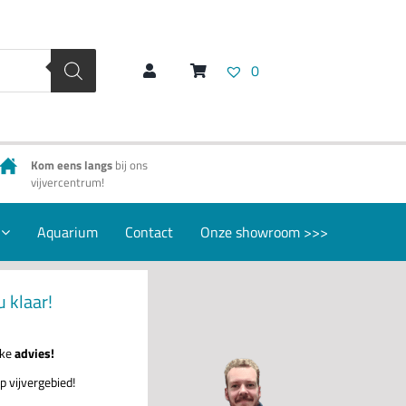
0
Kom eens langs
bij ons
vijvercentrum!
Aquarium
Contact
Onze showroom >>>
u klaar!
jke
advies!
p vijvergebied!