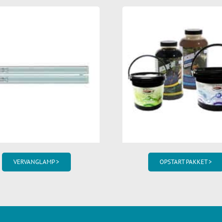
VERVANGLAMP >
OPSTART PAKKET >