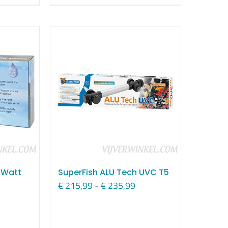
 Watt
SuperFish ALU Tech UVC T5
Prijsklasse:
€
215,99
-
€
235,99
€ 215,99
tot
€ 235,99