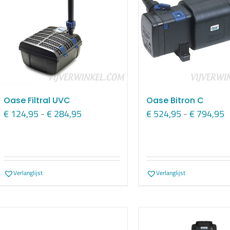
Oase Filtral UVC
Oase Bitron C
Prijsklasse:
P
€
124,95
-
€
284,95
€
524,95
-
€
794,95
€ 124,95
€
tot
t
€ 284,95
€
Verlanglijst
Verlanglijst