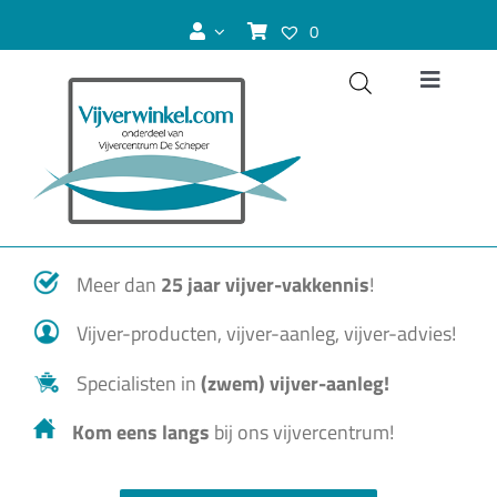
Ga
0
naar
inhoud
Toggle
Navigat
Vijver
Zwemvijver
Meer dan
25 jaar vijver-vakkennis
!
Koivijver
Vijver-producten, vijver-aanleg, vijver-advies!
Vijvervissen
Specialisten in
(zwem) vijver-aanleg!
Kom eens langs
bij ons vijvercentrum!
Vijverplanten