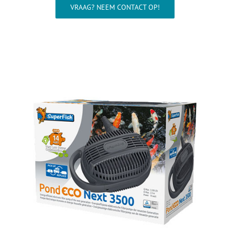
Wellness
VRAAG? NEEM CONTACT OP!
Waterkwaliteit
Aquarium
Contact
Onze showroom >>>