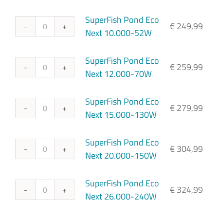
5000-
Pond
22W
Eco
SuperFish Pond Eco
€
249,99
aantal
Next
SuperFish
Next 10.000-52W
8000-
Pond
36W
Eco
SuperFish Pond Eco
€
259,99
aantal
Next
SuperFish
Next 12.000-70W
10.000-
Pond
52W
Eco
SuperFish Pond Eco
€
279,99
aantal
Next
SuperFish
Next 15.000-130W
12.000-
Pond
70W
Eco
SuperFish Pond Eco
€
304,99
aantal
Next
SuperFish
Next 20.000-150W
15.000-
Pond
130W
Eco
SuperFish Pond Eco
€
324,99
aantal
Next
SuperFish
Next 26.000-240W
20.000-
Pond