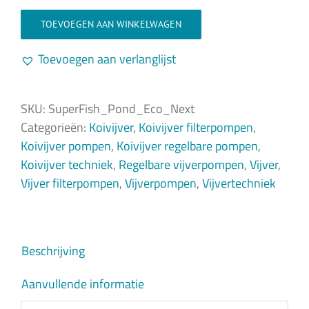
150W
Eco
aantal
Next
TOEVOEGEN AAN WINKELWAGEN
26.000-
Toevoegen aan verlanglijst
240W
aantal
SKU:
SuperFish_Pond_Eco_Next
Categorieën:
Koivijver
,
Koivijver filterpompen
,
Koivijver pompen
,
Koivijver regelbare pompen
,
Koivijver techniek
,
Regelbare vijverpompen
,
Vijver
,
Vijver filterpompen
,
Vijverpompen
,
Vijvertechniek
Beschrijving
Aanvullende informatie