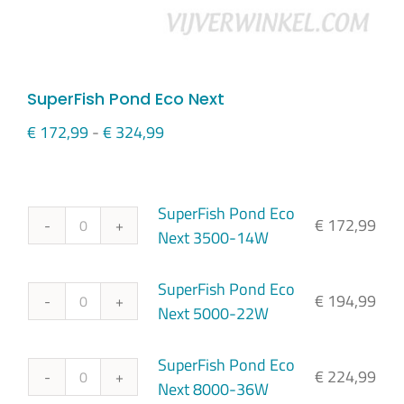
SuperFish Pond Eco Next
Prijsklasse:
€
172,99
-
€
324,99
€ 172,99
tot
€ 324,99
SuperFish Pond Eco
€
172,99
SuperFish
Next 3500-14W
Pond
Eco
SuperFish Pond Eco
€
194,99
Next
SuperFish
Next 5000-22W
3500-
Pond
14W
Eco
SuperFish Pond Eco
€
224,99
aantal
Next
SuperFish
Next 8000-36W