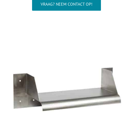
Wellness
VRAAG? NEEM CONTACT OP!
Waterkwaliteit
Aquarium
Contact
Onze showroom >>>