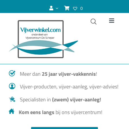
Ga
0
naar
inhoud
Toggle
Navigat
Vijver
Zwemvijver
Meer dan
25 jaar vijver-vakkennis
!
Koivijver
Vijver-producten, vijver-aanleg, vijver-advies!
Vijvervissen
Specialisten in
(zwem) vijver-aanleg!
Kom eens langs
bij ons vijvercentrum!
Vijverplanten