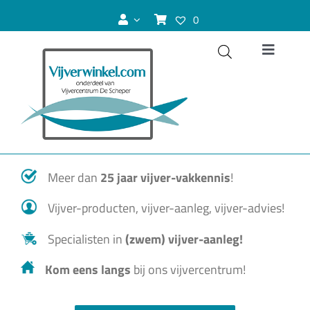
Ga
0
naar
inhoud
Toggle
Navigat
Vijver
Zwemvijver
Meer dan
25 jaar vijver-vakkennis
!
Koivijver
Vijver-producten, vijver-aanleg, vijver-advies!
Vijvervissen
Specialisten in
(zwem) vijver-aanleg!
Kom eens langs
bij ons vijvercentrum!
Vijverplanten