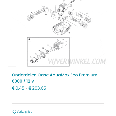
Onderdelen Oase AquaMax Eco Premium
6000 / 12 V
Prijsklasse:
€
0,45
-
€
203,65
€ 0,45
tot
€ 203,65
Verlanglijst