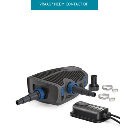
Wellness
VRAAG? NEEM CONTACT OP!
Waterkwaliteit
Aquarium
Contact
Onze showroom >>>