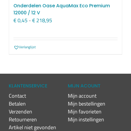
Onderdelen Oase AquaMax Eco Premium
12000 / 12 V
Prijsklasse:
€
0,45
-
€
218,95
€ 0,45
tot
€ 218,95
Verlanglijst
KLANTENSERVICE
MIJN ACOUNT
Contact
Mijn account
Betalen
Mijn bestellingen
Verzenden
Mijn favorieten
Retourneren
Mijn instellingen
Artikel niet gevonden