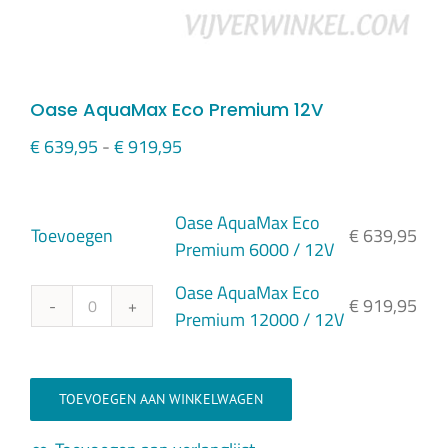
Oase AquaMax Eco Premium 12V
Prijsklasse:
€
639,95
-
€
919,95
€ 639,95
tot
Oase AquaMax Eco
€ 919,95
Toevoegen
€
639,95
Premium 6000 / 12V
Oase AquaMax Eco
€
919,95
Oase
Premium 12000 / 12V
AquaMax
Eco
Premium
TOEVOEGEN AAN WINKELWAGEN
12000