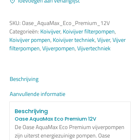
Toevoegen aan verlanglijst
/
12V
aantal
SKU:
Oase_AquaMax_Eco_Premium_12V
Categorieën:
Koivijver
,
Koivijver filterpompen
,
Koivijver pompen
,
Koivijver techniek
,
Vijver
,
Vijver
filterpompen
,
Vijverpompen
,
Vijvertechniek
Beschrijving
Aanvullende informatie
Beschrijving
Oase AquaMax Eco Premium 12V
De Oase AquaMax Eco Premium vijverpompen
zijn uiterst energiezuinige pompen. Oase